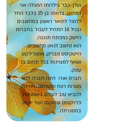
ועדן. כבר בילדותו התגלה אור
כמחונן. בהיותו בן 15 בלבד החל
ללמוד לתואר ראשון במחשבים
ובגיל 16 התחיל לעבוד בחברות
הייטק כמפתח תוכנה.
הוא נחשב לגאון מחשבים,
הייטקיסט מבריק, אוטודידקט
ושאף למצוינות בכל תחום בו
עסק.
חברת אורו הינה חברה ללא
מטרות רווח ומטרתה היחידה
להביא טוב לעולם באמצעות
פרויקטים שהוקמו ועוד יוקמו
במסגרתה.